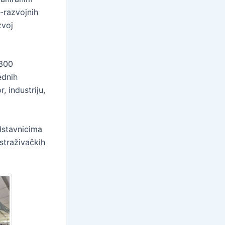
o-razvojnih
zvoj
 300
ednih
, industriju,
edstavnicima
straživačkih