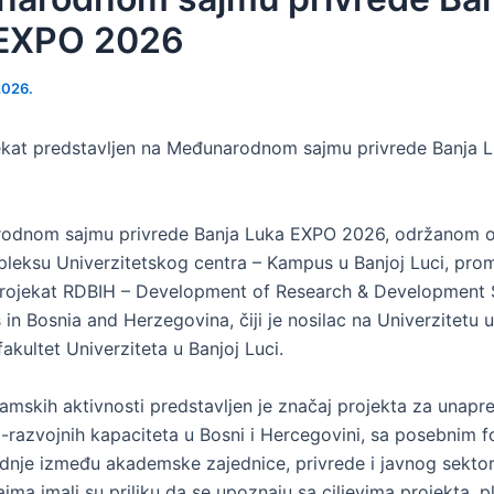
 EXPO 2026
2026.
kat predstavljen na Međunarodnom sajmu privrede Banja 
odnom sajmu privrede Banja Luka EXPO 2026, održanom od
leksu Univerzitetskog centra – Kampus u Banjoj Luci, prom
rojekat RDBIH – Development of Research & Development S
in Bosnia and Herzegovina, čiji je nosilac na Univerzitetu u
kultet Univerziteta u Banjoj Luci.
jamskih aktivnosti predstavljen je značaj projekta za unapr
o-razvojnih kapaciteta u Bosni i Hercegovini, sa posebnim 
adnje između akademske zajednice, privrede i javnog sektor
ajma imali su priliku da se upoznaju sa ciljevima projekta, p