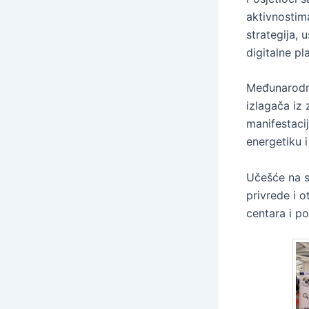
aktivnostima
strategija, 
digitalne pl
Međunarodni
izlagača iz 
manifestacij
energetiku i
Učešće na s
privrede i o
centara i p