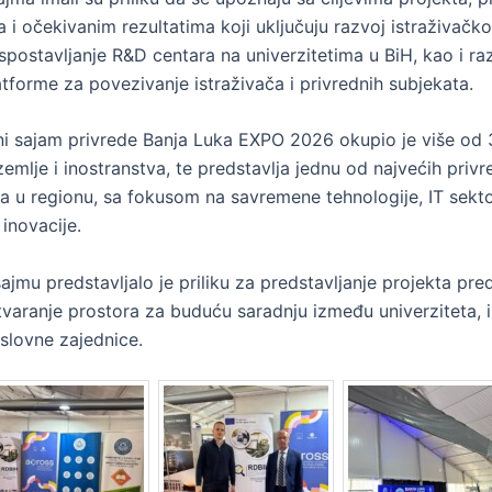
 i očekivanim rezultatima koji uključuju razvoj istraživačk
uspostavljanje R&D centara na univerzitetima u BiH, kao i ra
atforme za povezivanje istraživača i privrednih subjekata.
 sajam privrede Banja Luka EXPO 2026 okupio je više od
zemlje i inostranstva, te predstavlja jednu od najvećih privr
a u regionu, sa fokusom na savremene tehnologije, IT sektor
 inovacije.
ajmu predstavljalo je priliku za predstavljanje projekta pr
tvaranje prostora za buduću saradnju između univerziteta, i
oslovne zajednice.