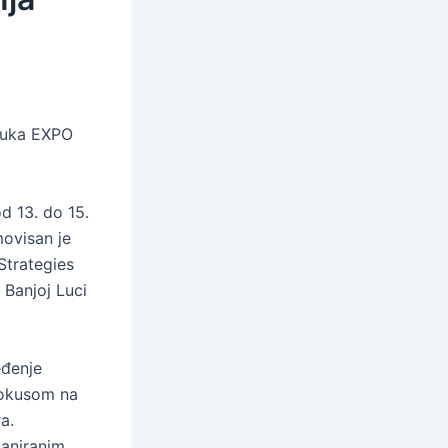
Luka EXPO
 13. do 15.
ovisan je
trategies
 Banjoj Luci
eđenje
fokusom na
a.
laniranim