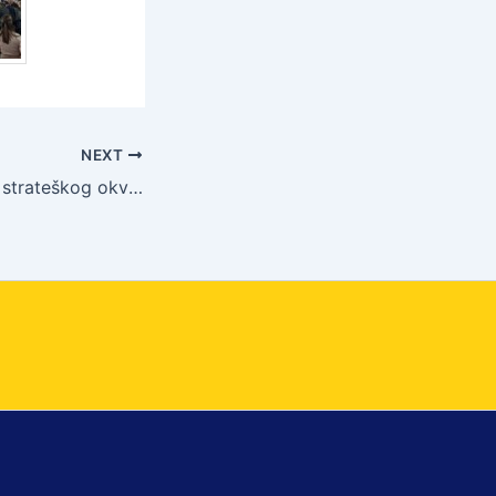
NEXT
Nastavak razvoja strateškog okvira za istraživanje i inovacije u BiH