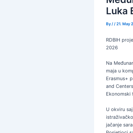
Luka
By
/
/
21. May 
RDBIH proje
2026
Na Međunar
maja u komp
Erasmus+ p
and Centers 
Ekonomski fa
U okviru sa
istraživačk
jačanje sar
Posjetioci s