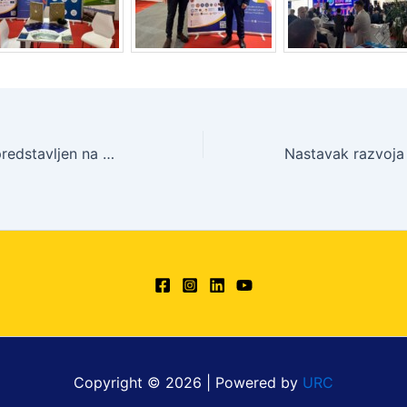
RDBIH projekat predstavljen na Univerzitetu u Istočnom Sarajevu
Copyright © 2026 | Powered by
URC