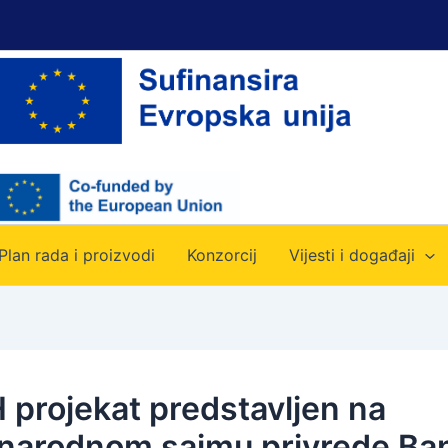
Plan rada i proizvodi
Konzorcij
Vijesti i događaji
 projekat predstavljen na
arodnom sajmu privrede Ba