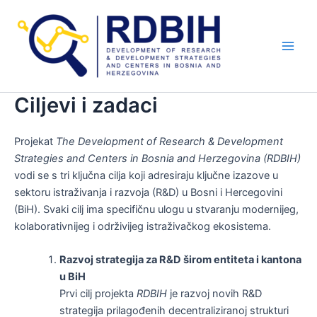
Skip
Main
to
Men
content
Ciljevi i zadaci
Projekat
The Development of Research & Development
Strategies and Centers in Bosnia and Herzegovina (RDBIH)
vodi se s tri ključna cilja koji adresiraju ključne izazove u
sektoru istraživanja i razvoja (R&D) u Bosni i Hercegovini
(BiH). Svaki cilj ima specifičnu ulogu u stvaranju modernijeg,
kolaborativnijeg i održivijeg istraživačkog ekosistema.
Razvoj strategija za R&D širom entiteta i kantona
u BiH
Prvi cilj projekta
RDBIH
je razvoj novih R&D
strategija prilagođenih decentraliziranoj strukturi