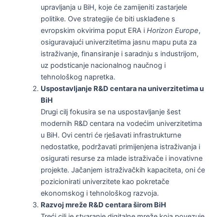
upravljanja u BiH, koje će zamijeniti zastarjele
politike. Ove strategije će biti usklađene s
evropskim okvirima poput ERA i
Horizon Europe
,
osiguravajući univerzitetima jasnu mapu puta za
istraživanje, finansiranje i saradnju s industrijom,
uz podsticanje nacionalnog naučnog i
tehnološkog napretka.
Uspostavljanje R&D centara na univerzitetima u
BiH
Drugi cilj fokusira se na uspostavljanje šest
modernih R&D centara na vodećim univerzitetima
u BiH. Ovi centri će rješavati infrastrukturne
nedostatke, podržavati primijenjena istraživanja i
osigurati resurse za mlade istraživače i inovativne
projekte. Jačanjem istraživačkih kapaciteta, oni će
pozicionirati univerzitete kao pokretače
ekonomskog i tehnološkog razvoja.
Razvoj mreže R&D centara širom BiH
Treći cilj je stvaranje digitalne mreže koja povezuje