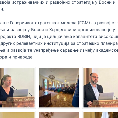
звоја истраживачких и развојних стратегија у Босни и
и.
ње Генеричког стратешког модела (ГСМ) за развој стр
а и развоја у Босни и Херцеговини организовано је у 
ројекта RDBIH, чији је циљ јачање капацитета високо
 других релевантних институција за стратешко планир
а и развоја те унапређење сарадње између академске
тора и привреде.