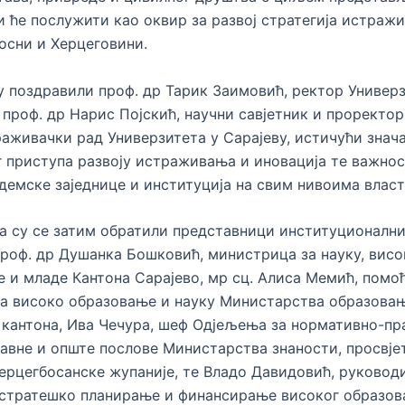
и ће послужити као оквир за развој стратегија истраж
Босни и Херцеговини.
у поздравили проф. др Тарик Заимовић, ректор Универз
и проф. др Нарис Појскић, научни савјетник и проректор
аживачки рад Универзитета у Сарајеву, истичући знача
 приступа развоју истраживања и иновација те важно
демске заједнице и институција на свим нивоима власт
 су се затим обратили представници институционалн
проф. др Душанка Бошковић, министрица за науку, висо
 и младе Кантона Сарајево, мр сц. Алиса Мемић, помо
а високо образовање и науку Министарства образовањ
 кантона, Ива Чечура, шеф Одјељења за нормативно-пр
авне и опште послове Министарства знаности, просвјет
ерцегбосанске жупаније, те Владо Давидовић, руковод
 стратешко планирање и финансирање високог образо