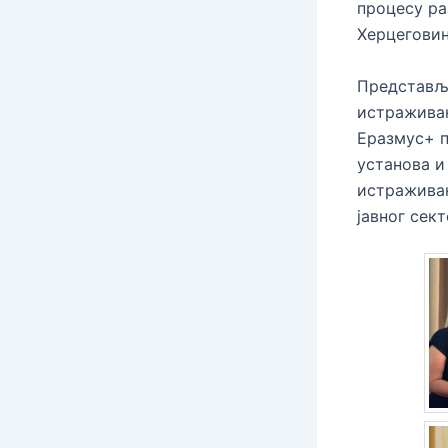
процесу ра
Херцеговин
Представља
истраживањ
Еразмус+ п
установа и
истраживањ
јавног сек