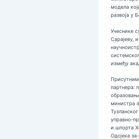
модела кој
развоја у 
Учеснике с
Сарајеву, 
научноистр
системског
између ака
Присутнима
партнера: 
образовање
министра з
Тузланског
управно-пр
и шпорта Х
Одсјека за