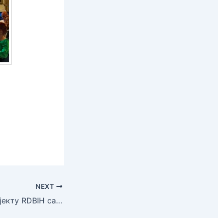
NEXT
Партнери на пројекту RDBIH састали се у Солуну ради разматрања досадашњег напретка и планирања наредних активности