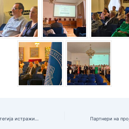
Заједно до стратегија истраживања и развоја: јавно представљање Генеричког стратешког модела за БиХ