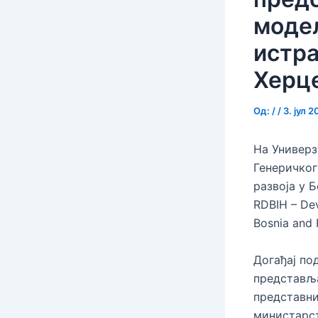
модел
истра
Херц
Од:
/
/
3. јул 2
На Универз
Генеричког
развоја у 
RDBIH – Dev
Bosnia and 
Догађај по
представља
представни
министарс