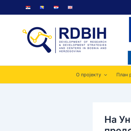
Пређи
на
садржај
О пројекту
План 
На Ун
пред