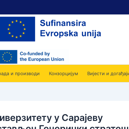
рада и производи
Конзорцијум
Вијести и догађај
иверзитету у Сарајеву
стављен Генерички стратеш