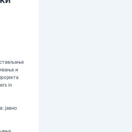
едстављање
живања и
пројекта
ers in
: јавно
вљања