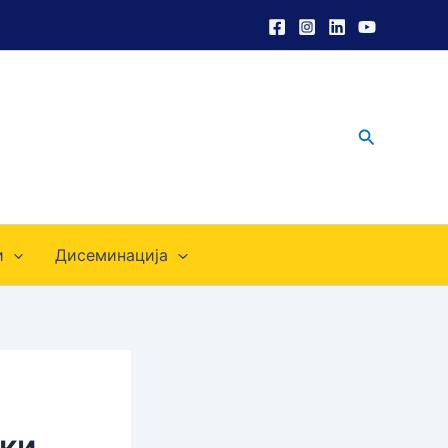
Претрага
и
Дисеминација
ки