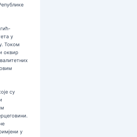
Републике
гић-
ета у
у. Током
и оквир
квалитетних
ховим
оје су
и
им
ерцеговини.
не
римјени у