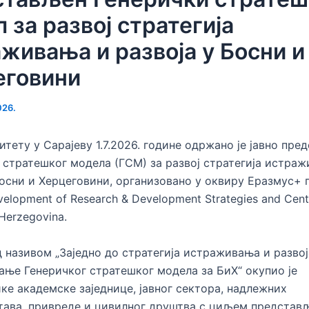
 за развој стратегија
живања и развоја у Босни и
еговини
026.
итету у Сарајеву 1.7.2026. године одржано је јавно пр
 стратешког модела (ГСМ) за развој стратегија истра
Босни и Херцеговини, организовано у оквиру Еразмус+ 
elopment of Research & Development Strategies and Cent
Herzegovina.
д називом „Заједно до стратегија истраживања и развоја
ње Генеричког стратешког модела за БиХ“ окупио је
ке академске заједнице, јавног сектора, надлежних
тава, привреде и цивилног друштва с циљем предста