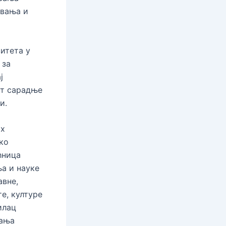
ивања и
итета у
 за
ј
ст сарадње
и.
их
ко
ћница
а и науке
авне,
е, културе
илац
вања