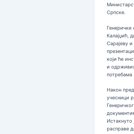
Министарст
Српске.
Генерички 
Калајџић, 
Сарајеву и
презентаци
који ће ин
и одрживих
потребама 
Након пред
учесници р
Генеричког
документим
Истакнуто 
расправе д