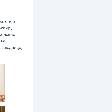
атегија
оквиру
школских
ање
 заједнице,