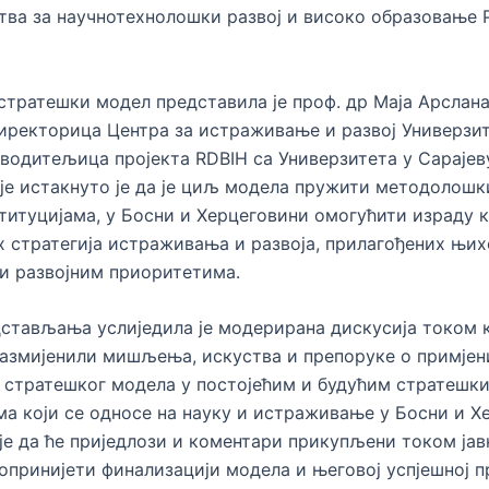
ва за научнотехнолошки развој и високо образовање 
стратешки модел представила је проф. др Маја Арслана
директорица Центра за истраживање и развој Универзит
 водитељица пројекта RDBIH са Универзитета у Сарајев
је истакнуто је да је циљ модела пружити методолошк
ституцијама, у Босни и Херцеговини омогућити израду 
 стратегија истраживања и развоја, прилагођених њи
и развојним приоритетима.
стављања услиједила је модерирана дискусија током к
азмијенили мишљења, искуства и препоруке о примјен
 стратешког модела у постојећим и будућим стратешк
а који се односе на науку и истраживање у Босни и Х
је да ће приједлози и коментари прикупљени током јав
опринијети финализацији модела и његовој успјешној п